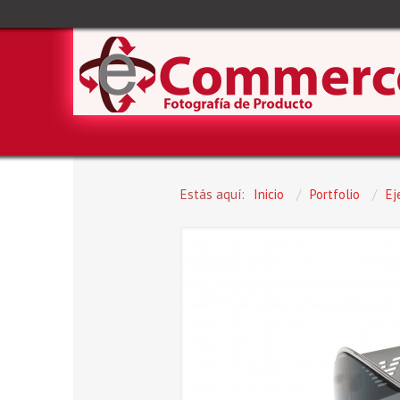
Estás aquí:
Inicio
/
Portfolio
/
Ej