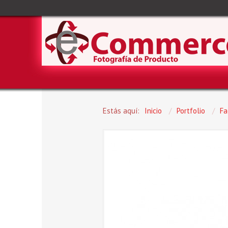
Estás aquí:
Inicio
/
Portfolio
/
Fa