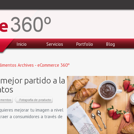
Inicio
Servicios
Portfolio
Blog
alimentos Archives - eCommerce 360º
 mejor partido a la
ntos
limentos
Fotografía de producto
uieres mejorar tu imagen a nivel
traer a consumidores a través de