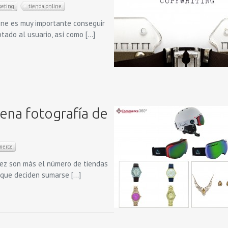
keting
tienda online
ine es muy importante conseguir
ptado al usuario, así como […]
uena fotografía de
mmerce
vez son más el número de tiendas
s que deciden sumarse […]