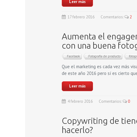
Leer más
17
febrero
2016
Comentarios:
2
Aumenta el engage
con una buena fotog
Facebook
Fotografía de producto
fotog
Que el marketing es cada vez más vis
de este año 2016 pero sí es cierto qu
Leer más
4
febrero
2016
Comentarios:
0
Copywriting de tien
hacerlo?