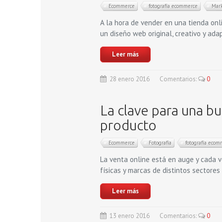
Ecommerce
fotografía ecommerce
Mar
A la hora de vender en una tienda onl
un diseño web original, creativo y ada
Leer más
28
enero
2016
Comentarios:
0
La clave para una b
producto
Ecommerce
Fotografía
fotografía eco
La venta online está en auge y cada 
físicas y marcas de distintos sectore
Leer más
13
enero
2016
Comentarios:
0